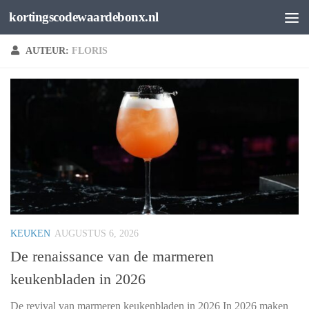
kortingscodewaardebonx.nl
Spring naar de inhoud
AUTEUR:
FLORIS
KEUKEN
AUGUSTUS 6, 2026
De renaissance van de marmeren
keukenbladen in 2026
De revival van marmeren keukenbladen in 2026 In 2026 maken