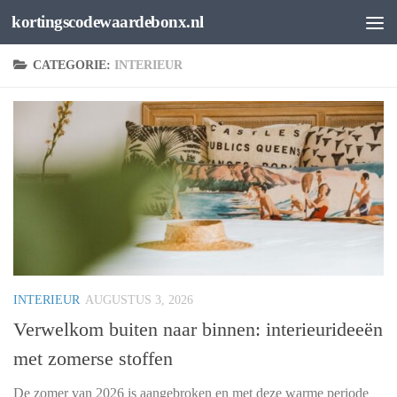
kortingscodewaardebonx.nl
Spring naar de inhoud
CATEGORIE:
INTERIEUR
INTERIEUR
AUGUSTUS 3, 2026
Verwelkom buiten naar binnen: interieurideeën
met zomerse stoffen
De zomer van 2026 is aangebroken en met deze warme periode