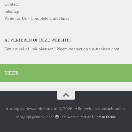
Contact
Sitemap
Write for Us - Complete Guidelines
ADVERTEREN OP DEZE WEBSITE?
Een artikel of link plaatsen? Neem contact op via
napiseo.com
.
MEER
kortingscodewaardebonx.nl © 2026. Alle rechten voorbehouden.
Mogelijk gemaakt door
- Ontworpen met de
Hueman thema