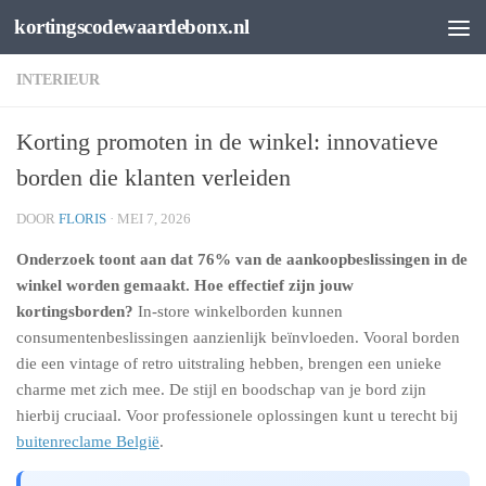
kortingscodewaardebonx.nl
Spring naar de inhoud
INTERIEUR
Korting promoten in de winkel: innovatieve
borden die klanten verleiden
DOOR
FLORIS
·
MEI 7, 2026
Onderzoek toont aan dat 76% van de aankoopbeslissingen in de
winkel worden gemaakt. Hoe effectief zijn jouw
kortingsborden?
In-store winkelborden kunnen
consumentenbeslissingen aanzienlijk beïnvloeden. Vooral borden
die een vintage of retro uitstraling hebben, brengen een unieke
charme met zich mee. De stijl en boodschap van je bord zijn
hierbij cruciaal. Voor professionele oplossingen kunt u terecht bij
buitenreclame België
.