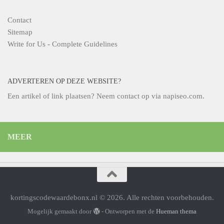
Contact
Sitemap
Write for Us - Complete Guidelines
ADVERTEREN OP DEZE WEBSITE?
Een artikel of link plaatsen? Neem contact op via
napiseo.com
.
MEER
kortingscodewaardebonx.nl © 2026. Alle rechten voorbehouden.
Mogelijk gemaakt door
- Ontworpen met de
Hueman thema