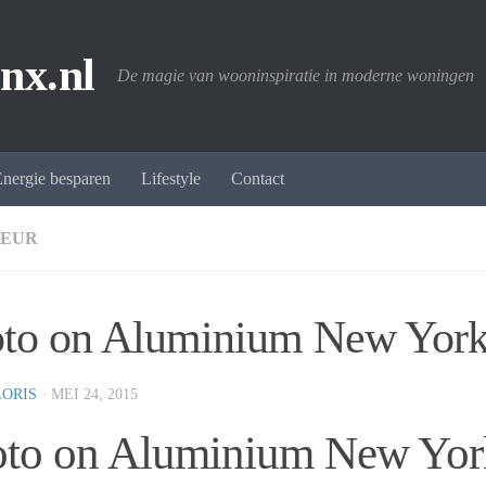
nx.nl
De magie van wooninspiratie in moderne woningen
nergie besparen
Lifestyle
Contact
IEUR
to on Aluminium New Yor
LORIS
·
MEI 24, 2015
oto on Aluminium New Yor