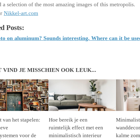
d a selection of the most amazing images of this metropolis.
er
Nikkel-art.com
d Posts:
to on aluminum? Sounds interesting. Where can it be use
T VIND JE MISSCHIEN OOK LEUK...
 van het stapelen:
Hoe bereik je een
Minimalist
ieve
ruimtelijk effect met een
wanddecora
ystemen voor de
minimalistisch interieur
kalme zom