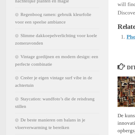
nachtelijke planten en magie
will fin
Discov
Regenboog ramen: gebruik kleurfolie
voor een speelse ambiance
Relate
Slimme dakkoepelverlichting voor koele
Pho
zomeravonden
Vintage gordijnen en modern design: een
perfecte combinatie
DI
Creëer je eigen vintage surf vibe in de
achtertuin
Staycation: wandfoto’s die de reisdrang
stillen
De kunst
De beste manieren om balans in je
innovat
vloerverwarming te bereiken
opbergs