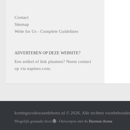
Contact
Sitemap
Write for Us - Complete Guidelines
ADVERTEREN OP DEZE WEBSITE?
Een artikel of link plaatsen? Neem contact
op via
napiseo.com
.
kortingscodewaardebonx.nl © 2026. Alle rechten voorbehoude
Mogelijk gemaakt door
- Ontworpen met de
Hueman thema