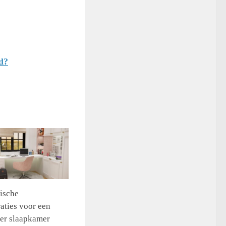
d?
ische
ties voor een
er slaapkamer