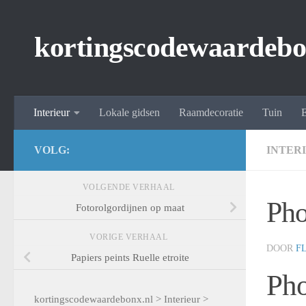
Spring naar de inhoud
kortingscodewaardebo
Interieur
Lokale gidsen
Raamdecoratie
Tuin
E
VOLG:
INTER
VOLGENDE VERHAAL
Pho
Fotorolgordijnen op maat
VORIGE VERHAAL
DOOR
F
Papiers peints Ruelle etroite
Ph
kortingscodewaardebonx.nl
>
Interieur
>