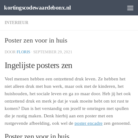
kortingscodewaardebonx.nl
Spring naar de inhoud
INTERIEUR
Poster zen voor in huis
DOOR
FLORIS
·
SEPTEMBER 29, 2021
Ingelijste posters zen
Veel mensen hebben een ontzettend druk leven. Ze hebben het
niet alleen druk met hun werk, maar ook met de kinderen, het
huishouden, het sociale leven en ga zo maar door. Heb jij het ook
ontzettend druk en merk je dat je vaak moeite hebt om tot rust te
komen? Dan is het verstandig om jezelf te omringen met spullen
die je rustig maken. Denk hierbij aan een poster met een
rustgevende afbeelding, ook wel de
poster encadre
zen genoemd.
Poster zen voor in huis