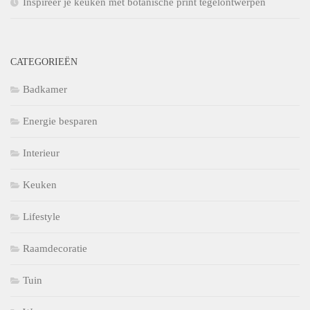
Inspireer je keuken met botanische print tegelontwerpen
CATEGORIEËN
Badkamer
Energie besparen
Interieur
Keuken
Lifestyle
Raamdecoratie
Tuin