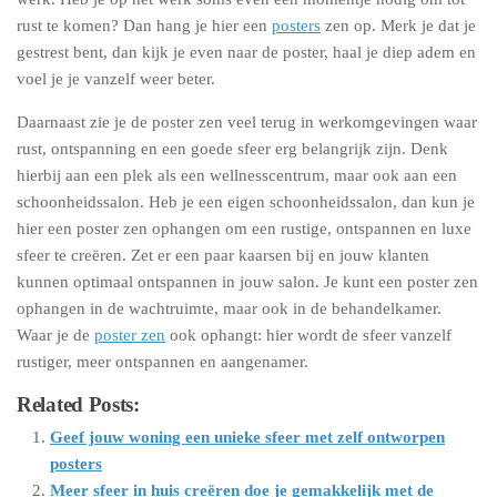
rust te komen? Dan hang je hier een
posters
zen op. Merk je dat je
gestrest bent, dan kijk je even naar de poster, haal je diep adem en
voel je je vanzelf weer beter.
Daarnaast zie je de poster zen veel terug in werkomgevingen waar
rust, ontspanning en een goede sfeer erg belangrijk zijn. Denk
hierbij aan een plek als een wellnesscentrum, maar ook aan een
schoonheidssalon. Heb je een eigen schoonheidssalon, dan kun je
hier een poster zen ophangen om een rustige, ontspannen en luxe
sfeer te creëren. Zet er een paar kaarsen bij en jouw klanten
kunnen optimaal ontspannen in jouw salon. Je kunt een poster zen
ophangen in de wachtruimte, maar ook in de behandelkamer.
Waar je de
poster zen
ook ophangt: hier wordt de sfeer vanzelf
rustiger, meer ontspannen en aangenamer.
Related Posts:
Geef jouw woning een unieke sfeer met zelf ontworpen
posters
Meer sfeer in huis creëren doe je gemakkelijk met de