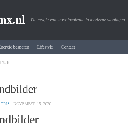
nx.nl
De magie van wooninspiratie in moderne woningen
nergie besparen
Lifestyle
Contact
IEUR
dbilder
LORIS
·
NOVEMBER 15, 2020
dbilder