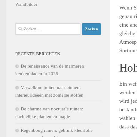
Wandbilder
Wenn Si
genau r
eine an
Zoeken
gleiche
naar:
Atmosph
Sortimen
RECENTE BERICHTEN
Hoh
De renaissance van de marmeren
keukenbladen in 2026
Ein wei
Verwelkom buiten naar binnen:
werden 
interieurideeën met zomerse stoffen
wird jed
De charme van nocturale tuinen:
beständ
nachtelijke planten en magie
wählen 
dass da
Regenboog ramen: gebruik kleurfolie