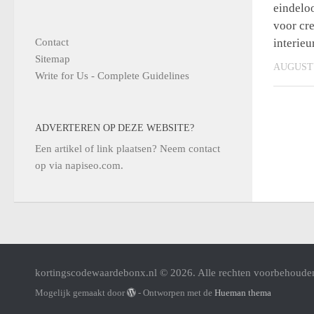
eindeloo
voor cr
interieu
Contact
Sitemap
AUGUSTU
Write for Us - Complete Guidelines
ADVERTEREN OP DEZE WEBSITE?
Een artikel of link plaatsen? Neem contact
op via
napiseo.com
.
kortingscodewaardebonx.nl © 2026. Alle rechten voorbehoude
Mogelijk gemaakt door
- Ontworpen met de
Hueman thema