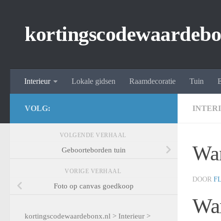
Spring naar de inhoud
kortingscodewaardebo
Interieur
Lokale gidsen
Raamdecoratie
Tuin
E
VOLG:
INTER
VOLGENDE VERHAAL
Wan
Geboorteborden tuin
VORIGE VERHAAL
DOOR
F
Foto op canvas goedkoop
Wan
kortingscodewaardebonx.nl
>
Interieur
>