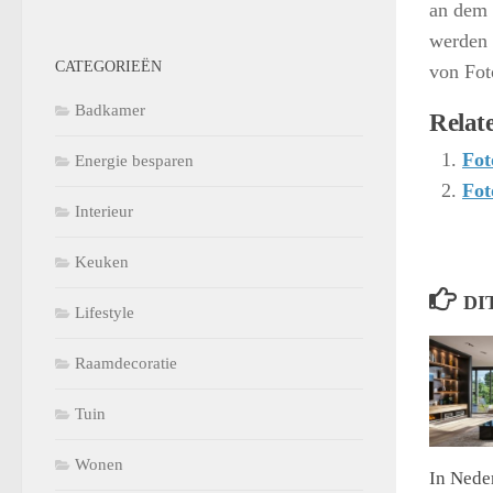
an dem 
werden 
CATEGORIEËN
von Fot
Badkamer
Relate
Fot
Energie besparen
Fot
Interieur
Keuken
DI
Lifestyle
Raamdecoratie
Tuin
Wonen
In Nede