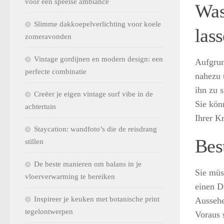
voor een speelse ambiance
Was
Slimme dakkoepelverlichting voor koele
las
zomeravonden
Vintage gordijnen en modern design: een
Aufgrun
perfecte combinatie
nahezu 
ihn zu 
Creëer je eigen vintage surf vibe in de
Sie kön
achtertuin
Ihrer Kr
Staycation: wandfoto’s die de reisdrang
Best
stillen
De beste manieren om balans in je
Sie müs
vloerverwarming te bereiken
einen D
Inspireer je keuken met botanische print
Aussehe
tegelontwerpen
Voraus 