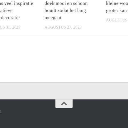
s veel inspiratie
doek mooi en schoon
kleine wo
eatieve
houdt zodat het lang
groter ka
rdecoratie
meegaat
AUGUSTUS 2
S 31, 2025
AUGUSTUS 27, 2025
n.