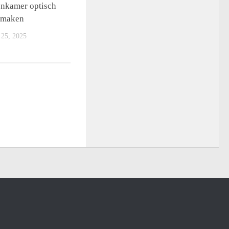
onkamer optisch
n maken
5, 2025