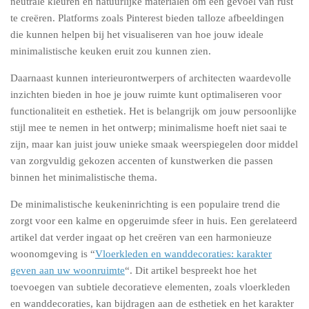
neutrale kleuren en natuurlijke materialen om een gevoel van rust
te creëren. Platforms zoals Pinterest bieden talloze afbeeldingen
die kunnen helpen bij het visualiseren van hoe jouw ideale
minimalistische keuken eruit zou kunnen zien.
Daarnaast kunnen interieurontwerpers of architecten waardevolle
inzichten bieden in hoe je jouw ruimte kunt optimaliseren voor
functionaliteit en esthetiek. Het is belangrijk om jouw persoonlijke
stijl mee te nemen in het ontwerp; minimalisme hoeft niet saai te
zijn, maar kan juist jouw unieke smaak weerspiegelen door middel
van zorgvuldig gekozen accenten of kunstwerken die passen
binnen het minimalistische thema.
De minimalistische keukeninrichting is een populaire trend die
zorgt voor een kalme en opgeruimde sfeer in huis. Een gerelateerd
artikel dat verder ingaat op het creëren van een harmonieuze
woonomgeving is “
Vloerkleden en wanddecoraties: karakter
geven aan uw woonruimte
“. Dit artikel bespreekt hoe het
toevoegen van subtiele decoratieve elementen, zoals vloerkleden
en wanddecoraties, kan bijdragen aan de esthetiek en het karakter