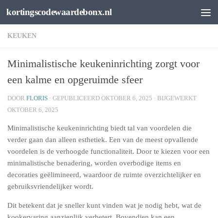
kortingscodewaardebonx.nl
Spring naar de inhoud
KEUKEN
Minimalistische keukeninrichting zorgt voor
een kalme en opgeruimde sfeer
DOOR
FLORIS
· GEPUBLICEERD
OKTOBER 6, 2025
· BIJGEWERKT
OKTOBER 6, 2025
Minimalistische keukeninrichting biedt tal van voordelen die
verder gaan dan alleen esthetiek. Een van de meest opvallende
voordelen is de verhoogde functionaliteit. Door te kiezen voor een
minimalistische benadering, worden overbodige items en
decoraties geëlimineerd, waardoor de ruimte overzichtelijker en
gebruiksvriendelijker wordt.
Dit betekent dat je sneller kunt vinden wat je nodig hebt, wat de
kookervaring aanzienlijk verbetert. Bovendien kan een