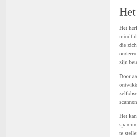
Het
Het her
mindful
die zic
onderru
zijn be
Door aa
ontwikk
zelfobs
scannen
Het kan 
spannin
te stel