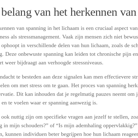
 belang van het herkennen van
kennen van spanning in het lichaam is een cruciaal aspect va
ness als stressmanagement. Vaak zijn mensen zich niet bewus
h ophoopt in verschillende delen van hun lichaam, zoals de sc
g. Deze onbewuste spanning kan leiden tot chronische pijn e
urt weer bijdraagt aan verhoogde stressniveaus.
ndacht te besteden aan deze signalen kan men effectievere str
elen om met stress om te gaan. Het proces van spanning her
ervatie. Dit kan inhouden dat je regelmatig pauzes neemt om j
 en te voelen waar er spanning aanwezig is.
ook nuttig zijn om specifieke vragen aan jezelf te stellen, zoa
g in mijn schouders?” of “Is mijn ademhaling oppervlakkig?
len, kunnen individuen beter begrijpen hoe hun lichaam reageer