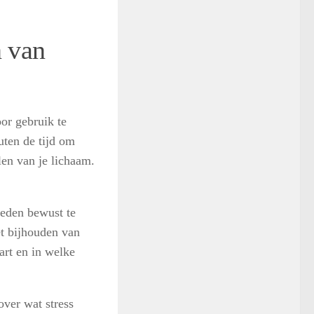
n van
or gebruik te
ten de tijd om
len van je lichaam.
ieden bewust te
et bijhouden van
art en in welke
over wat stress