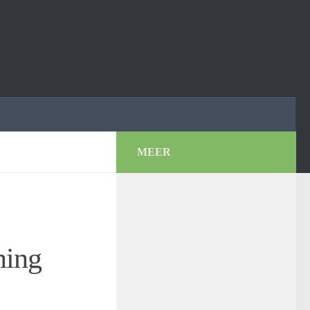
MEER
ning