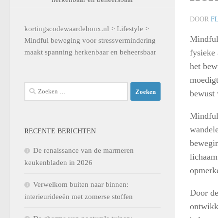
DOOR
F
kortingscodewaardebonx.nl
>
Lifestyle
>
Mindful
Mindful beweging voor stressvermindering
fysieke
maakt spanning herkenbaar en beheersbaar
het bew
moedigt
Zoeken
bewust 
naar:
Mindful
wandele
RECENTE BERICHTEN
beweging
De renaissance van de marmeren
lichaam
keukenbladen in 2026
opmerke
Verwelkom buiten naar binnen:
Door de
interieurideeën met zomerse stoffen
ontwikk