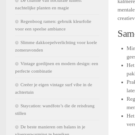
De charme van nocturale tuinen:
kalmere
nachtelijke planten en magie
mentale
creatie
Regenboog ramen: gebruik kleurfolie
voor een speelse ambiance
Same
Slimme dakkoepelverlichting voor koele
Min
zomeravonden
gee
Vintage gordijnen en modern design: een
Het
perfecte combinatie
pak
Pra
Creëer je eigen vintage surf vibe in de
lat
achtertuin
Reg
Staycation: wandfoto’s die de reisdrang
men
stillen
Het
vers
De beste manieren om balans in je
vloerverwarming te bereiken