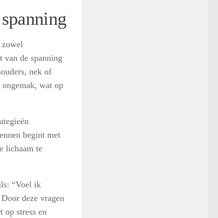
 spanning
n zowel
t van de spanning
houders, nek of
n ongemak, wat op
ategieën
kennen begint met
e lichaam te
ls: “Voel ik
” Door deze vragen
t op stress en