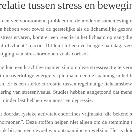
relatie tussen stress en bewegi
is een veelvoorkomend probleem in de moderne samenleving e
n hebben voor zowel de geestelijke als de lichamelijke gezo
stress ervaren, komt er een reactie in het lichaam op gang die
t-of-vlucht” reactie. Dit leidt tot een verhoogde hartslag, v
tijging van stresshormonen zoals cortisol.
g kan een krachtige manier zijn om deze stressreactie te ve
pt om overtollige energie vrij te maken en de spanning in het 
ten. Er is een sterke correlatie tussen regelmatige lichaamsbe
ering van stressniveaus. Studies hebben aangetoond dat mens
, minder last hebben van angst en depressie.
 doordat fysieke activiteit endorfines vrijmaakt, die bekend s
hormonen”. Deze stoffen helpen niet alleen om de stemming t
ook bij aan een gevoel van ontspanning en welzijn. Het is duid