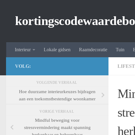
Spring naar de inhoud
kortingscodewaardebo
Interieur
Lokale gidsen
Raamdecoratie
Tuin
E
VOLG:
LIFES
VOLGENDE VERHAAL
Min
Hoe duurzame interieurkeuzes bijdragen
aan een toekomstbestendige woonkamer
str
VORIGE VERHAAL
Mindful beweging voor
her
stressvermindering maakt spanning
herkenbaar en beheersbaar