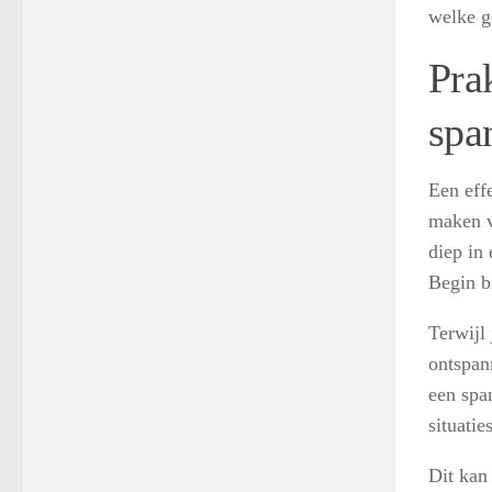
welke g
Pra
spa
Een eff
maken v
diep in 
Begin b
Terwijl 
ontspan
een spa
situatie
Dit kan