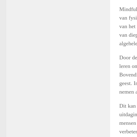
Mindful
van fys
van het 
van die
algehel
Door de
leren o
Bovendi
geest. I
nemen a
Dit kan
uitdagi
mensen 
verbete