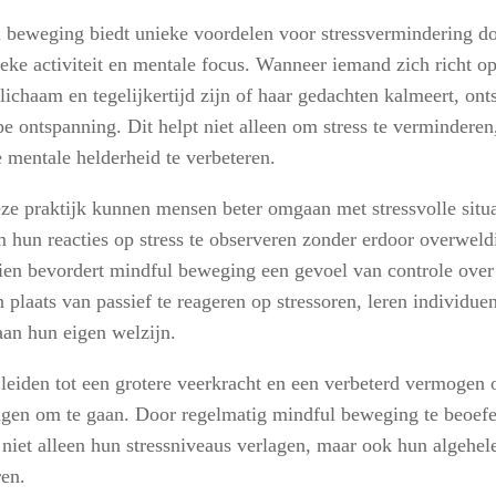
 beweging biedt unieke voordelen voor stressvermindering d
ieke activiteit en mentale focus. Wanneer iemand zich richt 
lichaam en tegelijkertijd zijn of haar gedachten kalmeert, onts
pe ontspanning. Dit helpt niet alleen om stress te vermindere
e mentale helderheid te verbeteren.
ze praktijk kunnen mensen beter omgaan met stressvolle situa
m hun reacties op stress te observeren zonder erdoor overweld
en bevordert mindful beweging een gevoel van controle over
n plaats van passief te reageren op stressoren, leren individue
an hun eigen welzijn.
 leiden tot een grotere veerkracht en een verbeterd vermogen
ngen om te gaan. Door regelmatig mindful beweging te beoef
niet alleen hun stressniveaus verlagen, maar ook hun algehele
ren.