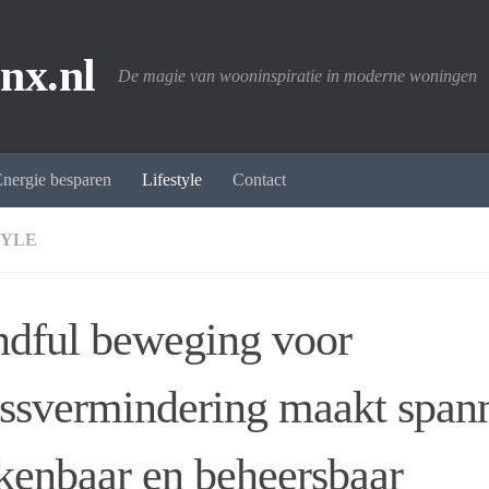
nx.nl
De magie van wooninspiratie in moderne woningen
nergie besparen
Lifestyle
Contact
TYLE
dful beweging voor
essvermindering maakt span
kenbaar en beheersbaar