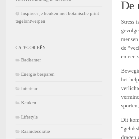
De 
Inspireer je keuken met botanische print
Stress 
tegelontwerpen
gevolge
mensen 
de “vech
CATEGORIEËN
en een s
Badkamer
Bewegin
Energie besparen
het hel
verlich
Interieur
vermind
Keuken
sporten
Lifestyle
Dit komt
“geluks
Raamdecoratie
dragen 