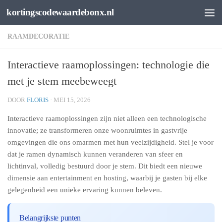
kortingscodewaardebonx.nl
Spring naar de inhoud
RAAMDECORATIE
Interactieve raamoplossingen: technologie die
met je stem meebeweegt
DOOR
FLORIS
·
MEI 15, 2026
Interactieve raamoplossingen zijn niet alleen een technologische
innovatie; ze transformeren onze woonruimtes in gastvrije
omgevingen die ons omarmen met hun veelzijdigheid. Stel je voor
dat je ramen dynamisch kunnen veranderen van sfeer en
lichtinval, volledig bestuurd door je stem. Dit biedt een nieuwe
dimensie aan entertainment en hosting, waarbij je gasten bij elke
gelegenheid een unieke ervaring kunnen beleven.
Belangrijkste punten