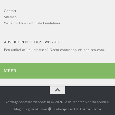
Contact
Sitemap
Write for Us - Complete Guidelines
ADVERTEREN OP DEZE WEBSITE?
Een artikel of link plaatsen? Neem contact op via
napiseo.com
.
MEER
kortingscodewaardebonx.nl © 2026. Alle rechten voorbehouden.
Mogelijk gemaakt door
- Ontworpen met de
Hueman thema