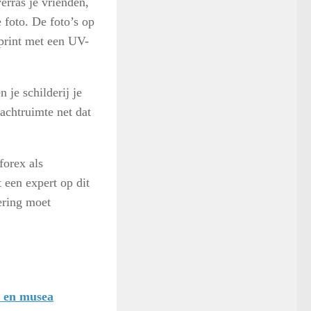
verras je vrienden,
 foto. De foto’s op
print met een UV-
 je schilderij je
achtruimte net dat
forex als
t een expert op dit
ering moet
en en musea