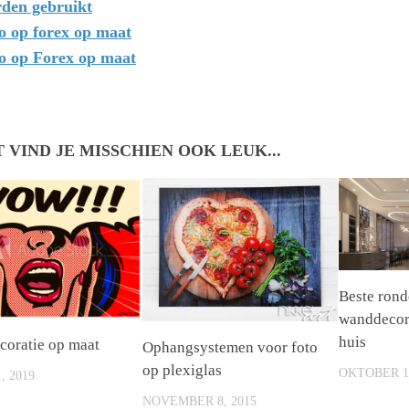
den gebruikt
o op forex op maat
o op Forex op maat
T VIND JE MISSCHIEN OOK LEUK...
Beste rond
wanddecor
huis
oratie op maat
Ophangsystemen voor foto
op plexiglas
OKTOBER 19
, 2019
NOVEMBER 8, 2015