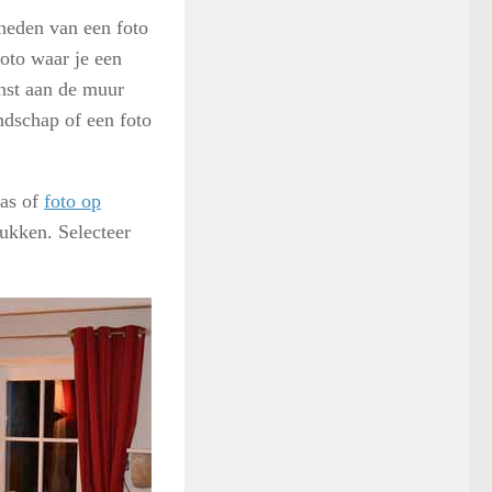
kheden van een foto
foto waar je een
unst aan de muur
andschap of een foto
las of
foto op
rukken. Selecteer