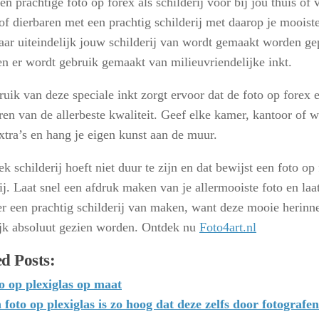
en prachtige foto op forex als schilderij voor bij jou thuis of 
of dierbaren met een prachtig schilderij met daarop je mooiste
aar uiteindelijk jouw schilderij van wordt gemaakt worden ge
 en er wordt gebruik gemaakt van milieuvriendelijke inkt.
uik van deze speciale inkt zorgt ervoor dat de foto op forex en
ren van de allerbeste kwaliteit. Geef elke kamer, kantoor of w
extra’s en hang je eigen kunst aan de muur.
k schilderij hoeft niet duur te zijn en dat bewijst een foto op 
ij. Laat snel een afdruk maken van je allermooiste foto en laa
er een prachtig schilderij van maken, want deze mooie herinn
ijk absoluut gezien worden. Ontdek nu
Foto4art.nl
d Posts:
o op plexiglas op maat
 foto op plexiglas is zo hoog dat deze zelfs door fotograf