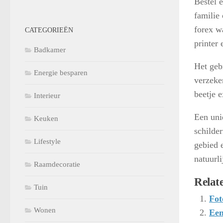
Bestel e
familie 
forex w
CATEGORIEËN
printer
Badkamer
Het gebr
Energie besparen
verzeke
beetje 
Interieur
Een unie
Keuken
schilder
Lifestyle
gebied 
natuurl
Raamdecoratie
Relate
Tuin
Fot
Wonen
Een