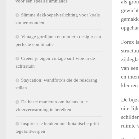
voor een speelse ambiance
als grot
gewicht
Slimme dakkoepelverlichting voor koele
gemakke
zomeravonden
opgeha
Vintage gordijnen en modern design: een
Forex i
perfecte combinatie
structuu
Creëer je eigen vintage surf vibe in de
zijdegla
achtertuin
van een 
en inte
Staycation: wandfoto’s die de reisdrang
kleuren
stillen
De bijzo
De beste manieren om balans in je
uiterlij
vloerverwarming te bereiken
schilde
Inspireer je keuken met botanische print
ruimte 
tegelontwerpen