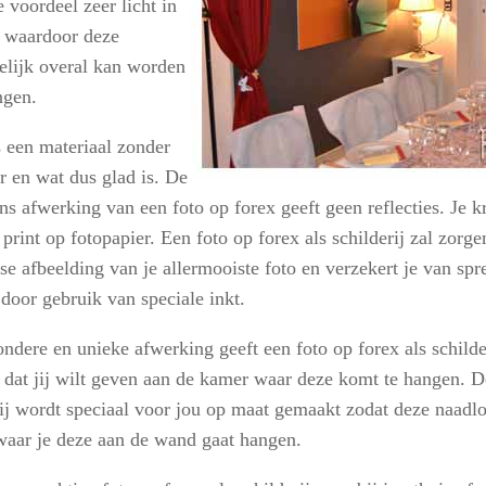
e voordeel zeer licht in
 waardoor deze
lijk overal kan worden
ngen.
s een materiaal zonder
r en wat dus glad is. De
ns afwerking van een foto op forex geeft geen reflecties. Je kr
print op fotopapier. Een foto op forex als schilderij zal zorg
nse afbeelding van je allermooiste foto en verzekert je van sp
 door gebruik van speciale inkt.
ndere en unieke afwerking geeft een foto op forex als schilder
k dat jij wilt geven aan de kamer waar deze komt te hangen. D
rij wordt speciaal voor jou op maat gemaakt zodat deze naadlo
waar je deze aan de wand gaat hangen.