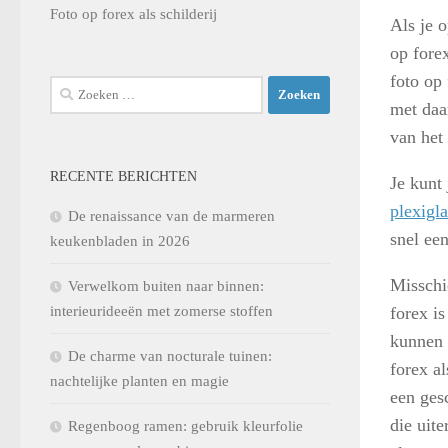
Foto op forex als schilderij
Als je 
op forex
foto op
Zoeken
met daar
naar:
van het
RECENTE BERICHTEN
Je kunt 
plexigla
De renaissance van de marmeren
snel een
keukenbladen in 2026
Misschi
Verwelkom buiten naar binnen:
interieurideeën met zomerse stoffen
forex i
kunnen 
De charme van nocturale tuinen:
forex al
nachtelijke planten en magie
een ges
die uite
Regenboog ramen: gebruik kleurfolie