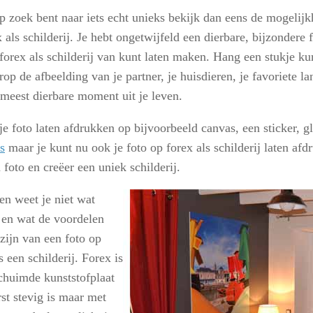
op zoek bent naar iets echt unieks bekijk dan eens de mogelij
 als schilderij. Je hebt ongetwijfeld een dierbare, bijzondere 
 forex als schilderij van kunt laten maken. Hang een stukje k
op de afbeelding van je partner, je huisdieren, je favoriete l
 meest dierbare moment uit je leven.
je foto laten afdrukken op bijvoorbeeld canvas, een sticker, g
s
maar je kunt nu ook je foto op forex als schilderij laten afd
 foto en creëer een uniek schilderij.
en weet je niet wat
s en wat de voordelen
zijn van een foto op
s een schilderij. Forex is
chuimde kunststofplaat
rst stevig is maar met