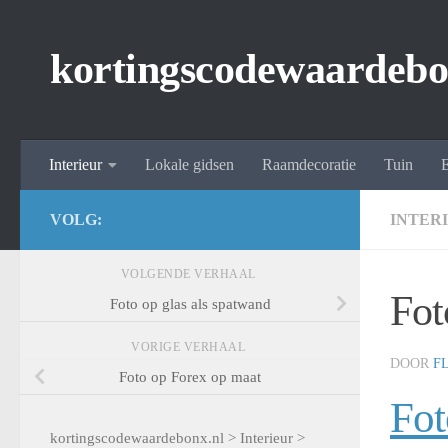
Spring naar de inhoud
kortingscodewaardebo
Interieur
Lokale gidsen
Raamdecoratie
Tuin
E
VOLG:
INTER
VOLGENDE VERHAAL
Fot
Foto op glas als spatwand
VORIGE VERHAAL
DOOR
F
Foto op Forex op maat
Fot
kortingscodewaardebonx.nl
>
Interieur
>