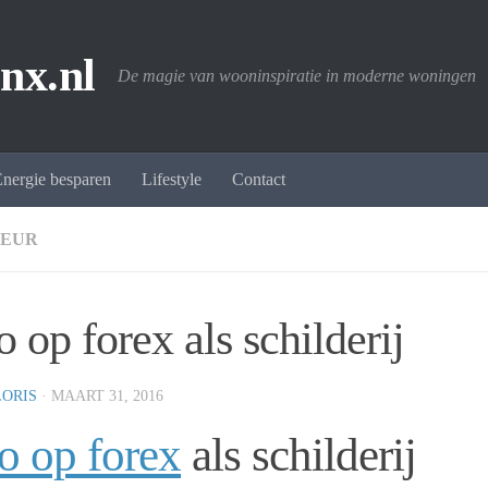
nx.nl
De magie van wooninspiratie in moderne woningen
nergie besparen
Lifestyle
Contact
IEUR
o op forex als schilderij
LORIS
·
MAART 31, 2016
o op forex
als schilderij