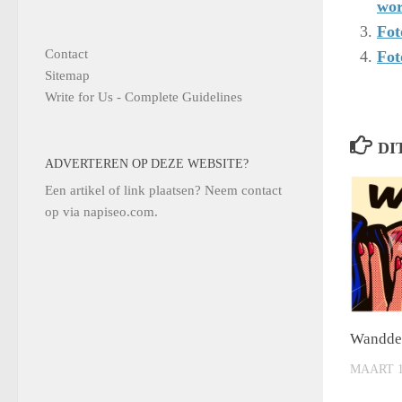
wor
Fot
Contact
Fot
Sitemap
Write for Us - Complete Guidelines
DI
ADVERTEREN OP DEZE WEBSITE?
Een artikel of link plaatsen? Neem contact
op via
napiseo.com
.
Wanddec
MAART 1