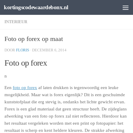
kortingscodewaardebonx.nl
Spring naar de inhoud
INTERIEUR
Foto op forex op maat
DOOR
FLORIS
·
DECEMBER 6, 2014
Foto op forex
n
Een
foto op forex
af laten drukken is tegenwoordig een leuke
mogelijkheid. Maar wat is forex eigenlijk? Dit is een geschuimde
kunststofplaat die erg stevig is, ondanks het lichte gewicht ervan.
Forex is een glad materiaal dat geen structuur heeft. De zijdeglans
afwerking van een foto op forex zal niet reflecteren. Hierdoor kan
het resultaat vergeleken worden met een print op fotopapier: het
resultaat is scherp en kent heldere kleuren. De strakke afwerking