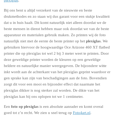
plexiglas
.
Bij ons bent u altijd verzekert van de nieuwste en beste
drukmethodes en zo staan wij dus garant voor een stukje kwaliteit
dat u in huis haalt. Dit komt natuurlijk niet alleen doordat we de
beste mensen in dienst hebben maar ook doordat we van de beste
apparatuur en materialen gebruik maken. Zo printen wij de foto
natuurlijk niet met de eerste de beste printer op het
plexiglas
. We
gebruiken hiervoor de hoogwaardige Oce Arizone 460 XT flatbed
printer die op plexiglas tot wel 2 bij 3 meter weet te printen. Door
deze geweldige printer worden de kleuren op een geweldige
heldere en natuurlijke manier weergegeven. De bijzondere witte
inkt wordt aan de achterkant van het plexiglas geprint waardoor er
gen sprake kan zijn van beschadigingen aan de foto. Bovendien
zorgt dit voor een mooi en bijzonder effect dat naarmate het
plexiglas dikker is nog sterker zal worden. De dikte van het
plexiglas kan bij ons oplopen tot we 1 centimeter.
Een
foto op plexiglas
is een absolute aanrader en komt overal
goed tot z’n recht. We zien u snel terug op
Foto4art.nl
.