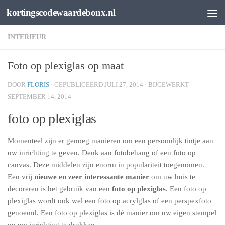
kortingscodewaardebonx.nl
Spring naar de inhoud
INTERIEUR
Foto op plexiglas op maat
DOOR
FLORIS
· GEPUBLICEERD
JULI 27, 2014
· BIJGEWERKT
SEPTEMBER 14, 2014
foto op plexiglas
Momenteel zijn er genoeg manieren om een persoonlijk tintje aan
uw inrichting te geven. Denk aan fotobehang of een foto op
canvas. Deze middelen zijn enorm in populariteit toegenomen.
Een vrij
nieuwe en zeer interessante manier
om uw huis te
decoreren is het gebruik van een
foto op plexiglas
. Een foto op
plexiglas wordt ook wel een foto op acrylglas of een perspexfoto
genoemd. Een foto op plexiglas is dé manier om uw eigen stempel