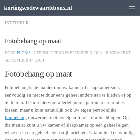
kortingscodewaardebonx.nl
Spring naar de inhoud
INTERIEUR
Fotobehang op maat
DOOR
FLORIS
· GEPUBLICEERD
SEPTEMBER 5, 2014
· BIJGEWERKT
SEPTEMBER 14, 2014
Fotobehang op maat
Fotobehang is dé manier om uw kamer of slaapkamer snel,
eenvoudig en niet te duur eens geheel anders aan te kleden of op
te fleuren. U kunt hiervoor allerlei mooie patronen en printjes
kiezen, maar u kunt natuurlijk ook uw eigen persoonlijke
fotobehang
ontwerpen met uw eigen foto’s of afbeeldingen. Op
die manier kunt u uw kamer of slaapkamer op een geheel eigen
wijze en in een geheel eigen stijl inrichten. U kunt heel eenvoudig