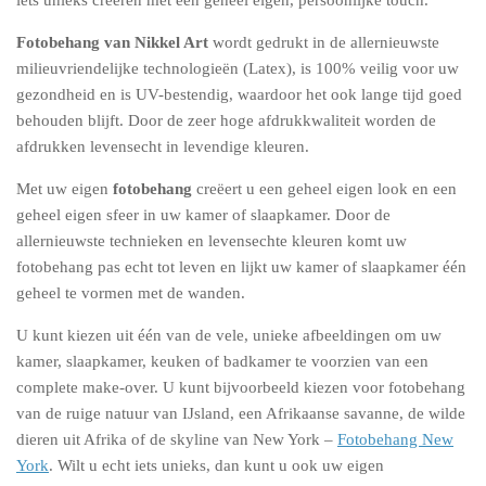
iets unieks creëren met een geheel eigen, persoonlijke touch.
Fotobehang van Nikkel Art
wordt gedrukt in de allernieuwste
milieuvriendelijke technologieën (Latex), is 100% veilig voor uw
gezondheid en is UV-bestendig, waardoor het ook lange tijd goed
behouden blijft. Door de zeer hoge afdrukkwaliteit worden de
afdrukken levensecht in levendige kleuren.
Met uw eigen
fotobehang
creëert u een geheel eigen look en een
geheel eigen sfeer in uw kamer of slaapkamer. Door de
allernieuwste technieken en levensechte kleuren komt uw
fotobehang pas echt tot leven en lijkt uw kamer of slaapkamer één
geheel te vormen met de wanden.
U kunt kiezen uit één van de vele, unieke afbeeldingen om uw
kamer, slaapkamer, keuken of badkamer te voorzien van een
complete make-over. U kunt bijvoorbeeld kiezen voor fotobehang
van de ruige natuur van IJsland, een Afrikaanse savanne, de wilde
dieren uit Afrika of de skyline van New York –
Fotobehang New
York
. Wilt u echt iets unieks, dan kunt u ook uw eigen