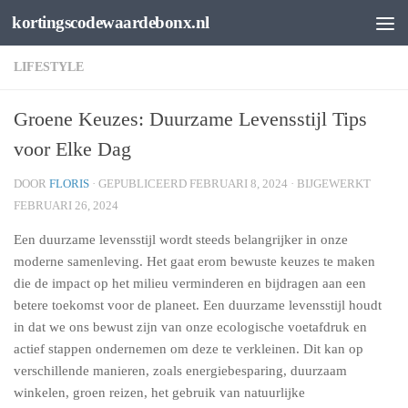
kortingscodewaardebonx.nl
Spring naar de inhoud
LIFESTYLE
Groene Keuzes: Duurzame Levensstijl Tips
voor Elke Dag
DOOR
FLORIS
· GEPUBLICEERD
FEBRUARI 8, 2024
· BIJGEWERKT
FEBRUARI 26, 2024
Een duurzame levensstijl wordt steeds belangrijker in onze
moderne samenleving. Het gaat erom bewuste keuzes te maken
die de impact op het milieu verminderen en bijdragen aan een
betere toekomst voor de planeet. Een duurzame levensstijl houdt
in dat we ons bewust zijn van onze ecologische voetafdruk en
actief stappen ondernemen om deze te verkleinen. Dit kan op
verschillende manieren, zoals energiebesparing, duurzaam
winkelen, groen reizen, het gebruik van natuurlijke