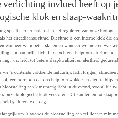
 verlichting invloed heeft op j
logische klok en slaap-waakri
ing speelt een cruciale rol in het reguleren van onze biologis
ls het circadiaanse ritme. Dit ritme is een interne klok die 
len wanneer we moeten slapen en wanneer we moeten wakker
lling aan natuurlijk licht in de ochtend helpt om dit ritme te
ving, wat leidt tot betere slaapkwaliteit en alertheid geduren
 we ’s ochtends voldoende natuurlijk licht krijgen, stimuleert
tisol, een hormoon dat ons helpt om wakker en alert te blijve
 blootstelling aan kunstmatig licht in de avond, vooral blauw
n, onze biologische klok verstoren. Dit kan leiden tot slaap
dheid gedurende de dag.
elangrijk om ’s avonds de blootstelling aan fel licht te minima