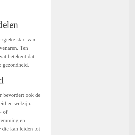
delen
rgieke start van
evenaren. Ten
 wat betekent dat
ze gezondheid.
d
ar bevordert ook de
id en welzijn.
- of
stemming en
 die kan leiden tot