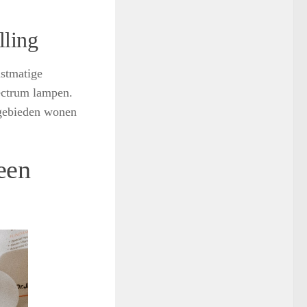
lling
nstmatige
pectrum lampen.
 gebieden wonen
een