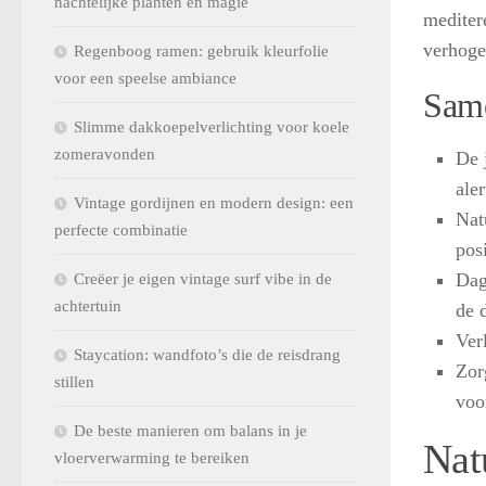
nachtelijke planten en magie
meditere
verhoge
Regenboog ramen: gebruik kleurfolie
voor een speelse ambiance
Same
Slimme dakkoepelverlichting voor koele
zomeravonden
De 
ale
Vintage gordijnen en modern design: een
Nat
perfecte combinatie
pos
Dag
Creëer je eigen vintage surf vibe in de
achtertuin
de 
Ver
Staycation: wandfoto’s die de reisdrang
Zor
stillen
voo
De beste manieren om balans in je
Natu
vloerverwarming te bereiken