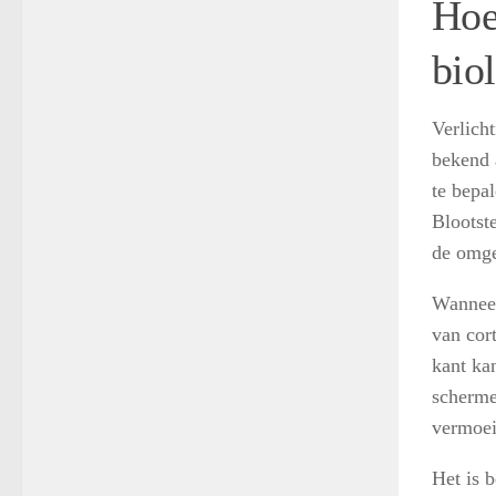
Hoe
bio
Verlicht
bekend a
te bepa
Blootste
de omge
Wanneer
van cor
kant kan
scherme
vermoei
Het is b