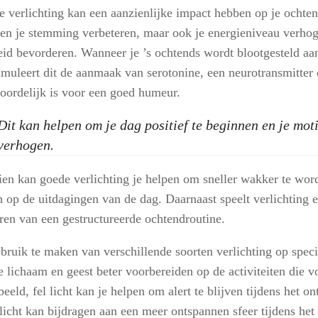
te verlichting kan een aanzienlijke impact hebben op je ochte
leen je stemming verbeteren, maar ook je energieniveau verho
eid bevorderen. Wanneer je ’s ochtends wordt blootgesteld aan
timuleert dit de aanmaak van serotonine, een neurotransmitter 
oordelijk is voor een goed humeur.
Dit kan helpen om je dag positief te beginnen en je moti
verhogen.
en kan goede verlichting je helpen om sneller wakker te word
 op de uitdagingen van de dag. Daarnaast speelt verlichting e
ëren van een gestructureerde ochtendroutine.
bruik te maken van verschillende soorten verlichting op spe
e lichaam en geest beter voorbereiden op de activiteiten die vo
eeld, fel licht kan je helpen om alert te blijven tijdens het ont
licht kan bijdragen aan een meer ontspannen sfeer tijdens het