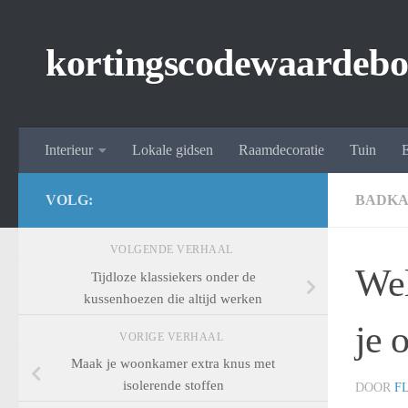
Spring naar de inhoud
kortingscodewaardebo
Interieur
Lokale gidsen
Raamdecoratie
Tuin
E
VOLG:
BADK
VOLGENDE VERHAAL
Wel
Tijdloze klassiekers onder de
kussenhoezen die altijd werken
je 
VORIGE VERHAAL
Maak je woonkamer extra knus met
isolerende stoffen
DOOR
F