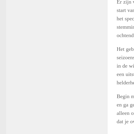
Er zijn 
start v
het spe
stemmin
ochtend
Het geb
seizoen
in de w
een uit
helderh
Begin m
en ga ge
alleen 
dat je o