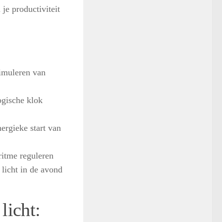
 je productiviteit
timuleren van
ogische klok
ergieke start van
ritme reguleren
 licht in de avond
licht: