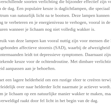
verschillende soorten verlichting die bijzonder effectief zijn 
an de dag. Een populaire keuze is daglichtlampen, die speciaa
ctrum van natuurlijk licht na te bootsen. Deze lampen kunnen
g te verbeteren en je energieniveau te verhogen, vooral in de
uren wanneer je lichaam nog niet volledig wakker is.
ruik van deze lampen kan vooral nuttig zijn voor mensen die 
sgebonden affectieve stoornis (SAD), waarbij de afwezigheid v
intermaanden leidt tot depressieve symptomen. Daarnaast zij
stekende keuze voor de ochtendroutine. Met dimbare verlichti
eid aanpassen aan je behoeften.
et een lagere helderheid om een rustige sfeer te creëren terwi
leidelijk over naar helderder licht naarmate je actiever wordt.
om je lichaam op een natuurlijke manier wakker te maken, m
verweldigd raakt door fel licht in het begin van de dag.