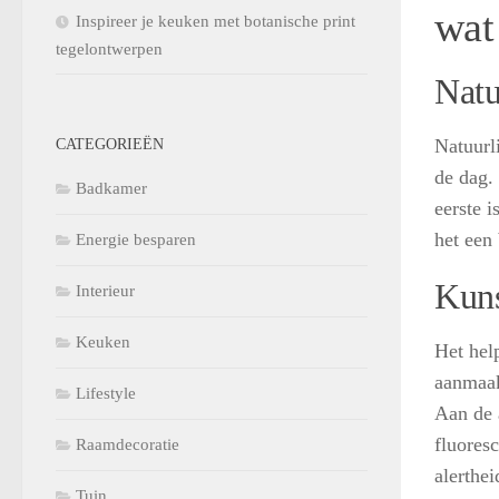
wat
Inspireer je keuken met botanische print
tegelontwerpen
Natu
Natuurl
CATEGORIEËN
de dag.
Badkamer
eerste i
het een
Energie besparen
Kuns
Interieur
Keuken
Het hel
aanmaak
Lifestyle
Aan de 
fluores
Raamdecoratie
alerthe
Tuin