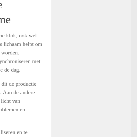
e
tme
che klok, ook wel
ons lichaam helpt om
 worden.
 synchroniseren met
de de dag.
 dit de productie
n. Aan de andere
 licht van
problemen en
liseren en te