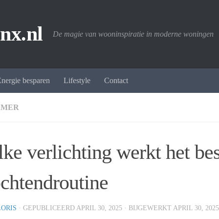
nx.nl
De magie van wooninspiratie in moderne woningen
nergie besparen
Lifestyle
Contact
AMER
ke verlichting werkt het be
ochtendroutine
LORIS
· GEPUBLICEERD
APRIL 30, 2025
· BIJGEWERKT
APRIL 30, 2025