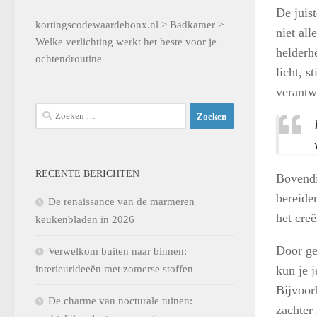
De juis
kortingscodewaardebonx.nl
>
Badkamer
>
niet al
Welke verlichting werkt het beste voor je
helderh
ochtendroutine
licht, s
verantw
Zoeken
naar:
RECENTE BERICHTEN
Bovendi
bereiden
De renaissance van de marmeren
het cre
keukenbladen in 2026
Door ge
Verwelkom buiten naar binnen:
kun je j
interieurideeën met zomerse stoffen
Bijvoorb
De charme van nocturale tuinen:
zachter 